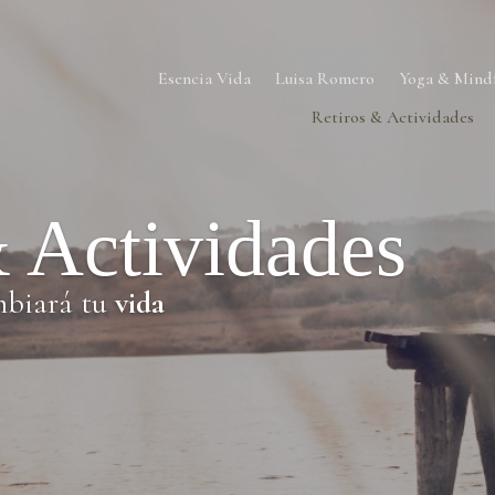
Esencia Vida
Luisa Romero
Yoga & Mindf
Retiros & Actividades
& Actividades
biará tu
vida