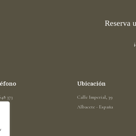
Reserva 
léfono
Ubicación
648 373
Calle Imperial, 39
Albacete - España
r