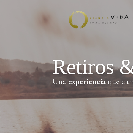
Retiros 
Una
experiencia
que cam